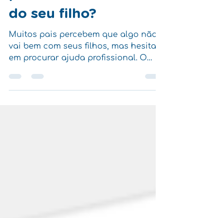
para a saúde mental
do seu filho?
Muitos pais percebem que algo não
vai bem com seus filhos, mas hesitam
em procurar ajuda profissional. O
medo de “estar exagerando”, de
rotular a criança ou de ouvir algo
que não esperavam ainda é muito
comum. Mas a verdade é simples e
importante: quanto mais cedo o
cuidado começa, maiores são as
chances de desenvolvimento
saudável.