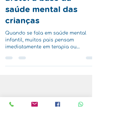
Rotina, limites e
afeto: a base da
saúde mental das
crianças
Quando se fala em saúde mental
infantil, muitos pais pensam
imediatamente em terapia ou
avaliação médica. Mas antes mesmo
de chegar ao consultório, existe algo
fundamental que acontece dentro de
casa. A saúde emocional das
crianças é construída todos os dias,
por meio de rotina, limites e afeto.
Esses três pilares ajudam o cérebro
infantil a se organizar, a lidar com