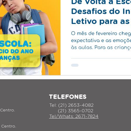
De Volta à Esc
Desafios do In
Letivo para as
O mês de fevereiro cheg
expectativa e as emoçõ
às aulas. Para as crianç
letivo...
TELEFONES
Tel:
(21) 2653-4082
 Centro.
(21) 3565-0702
Tel/Whats: 2671-7824
- Centro.