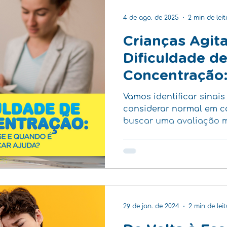
4 de ago. de 2025
2 min de lei
Crianças Agit
Dificuldade d
Concentração
Fase e Quando
Vamos identificar sinais
Buscar Ajuda?
considerar normal em c
buscar uma avaliação m
profissionais especiali
29 de jan. de 2024
2 min de lei