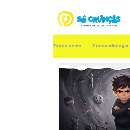
Todos posts
Fonoaudiologia
Pediatria
Neuropediatria
Psicopedagogia