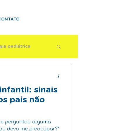
CONTATO
gia pediátrica
ismo
nfantil: sinais
os pais não
 se perguntou alguma