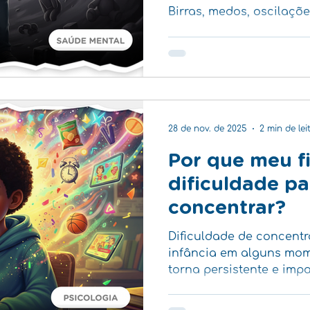
Birras, medos, oscilaçõ
dificuldades pontuais f
desenvolvimento infanti
esses comportamentos s
intensos ou persistente
pedido de ajuda silenci
28 de nov. de 2025
2 min de lei
Por que meu f
dificuldade pa
concentrar?
Dificuldade de concentr
infância em alguns mo
torna persistente e imp
rotina e a convivência,
precisa de atenção espe