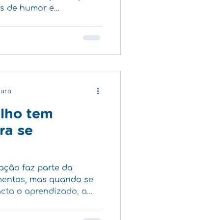
es de humor e
azem parte do
l. No entanto, quando
e tornam frequentes,
s, eles podem ser um
oso.
tura
ilho tem
ra se
ação faz parte da
mentos, mas quando se
acta o aprendizado, a
 pode indicar que algo
cial.