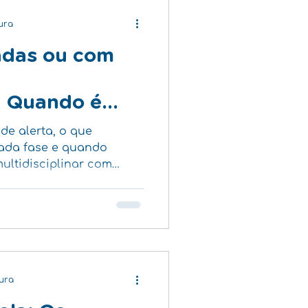
tura
adas ou com
e
: Quando é
 é Hora de
 de alerta, o que
ada fase e quando
ultidisciplinar com
zados?
tura