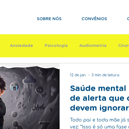
SOBRE NÓS
CONVÊNIOS
Ansiedade
Psicologia
Audiometria
Cirur
Terapia Ocupacional
Psicomotricidade
Aut
12 de jan.
3 min de leitura
Saúde mental i
de alerta que 
devem ignorar
Todo pai e toda mãe já
vez: “Isso é só uma fase ou devo me preocupar?”