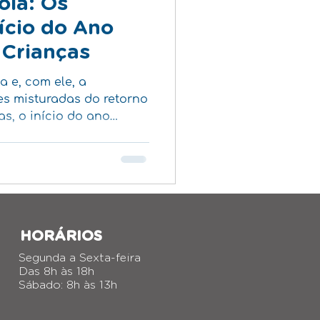
ola: Os
ício do Ano
 Crianças
a e, com ele, a
es misturadas do retorno
as, o início do ano
HORÁRIOS
Segunda a Sexta-feira
Das 8h às 18h
Sábado: 8h às 13h