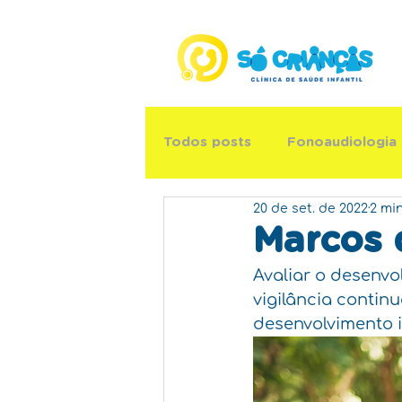
Todos posts
Fonoaudiologia
20 de set. de 2022
2 min
Pediatria
Neuropediatria
Marcos 
Avaliar o desenvo
Psicopedagogia
vigilância contin
desenvolvimento in