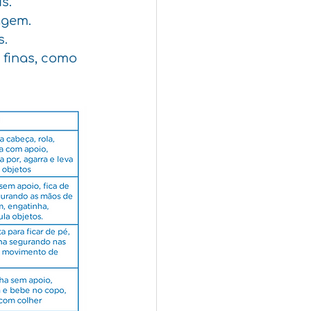
s.
agem.
s.
finas, como 