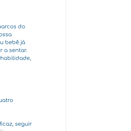
marcos do 
ossa 
u bebê já 
 a sentar. 
habilidade, 
uatro 
caz, seguir 