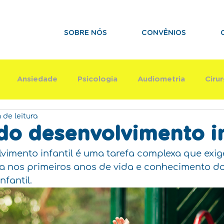
SOBRE NÓS
CONVÊNIOS
Ansiedade
Psicologia
Audiometria
Cirur
 de leitura
Terapia Ocupacional
Psicomotricidade
Aut
do desenvolvimento in
lvimento infantil é uma tarefa complexa que exi
ua nos primeiros anos de vida e conhecimento d
fantil.