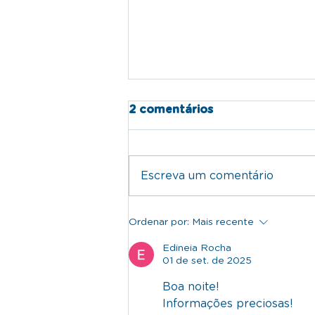
2 comentários
Escreva um comentário
Quando procurar ajuda
Ordenar por:
Mais recente
profissional para a saúde
mental do seu filho?
Edineia Rocha
01 de set. de 2025
Boa noite! 
Informações preciosas!