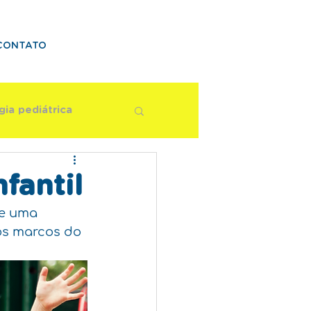
CONTATO
gia pediátrica
ismo
fantil
ge uma 
os marcos do 