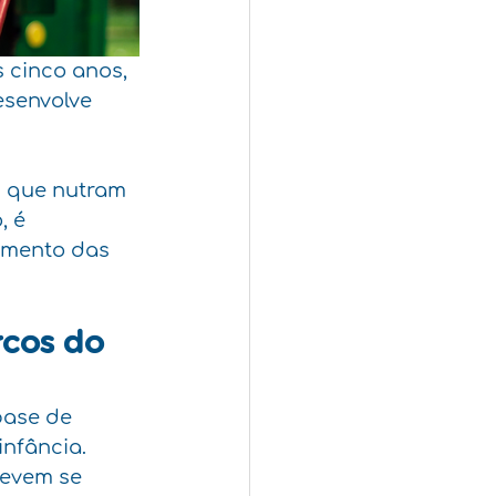
 cinco anos, 
esenvolve 
s que nutram 
, é 
imento das 
cos do 
base de 
nfância. 
devem se 