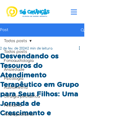
Post
Todos posts
2 de fev. de 2024
2 min de leitura
Todos posts
Desvendando os
Fonoaudiologia
Tesouros do
Ansiedade
Atendimento
Psicologia
Terapêutico em Grupo
Audiometria
para Seus Filhos: Uma
Cirurgia pediátrica
Jornada de
Pediatria
Crescimento e
Neuropediatria