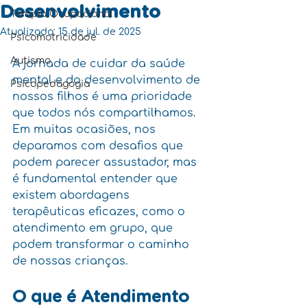
Desenvolvimento
Terapia Ocupacional
Atualizado:
15 de jul. de 2025
Psicomotricidade
Autismo
A jornada de cuidar da saúde 
mental e do desenvolvimento de 
Psicopedagogia
nossos filhos é uma prioridade 
que todos nós compartilhamos. 
Em muitas ocasiões, nos 
deparamos com desafios que 
podem parecer assustador, mas 
é fundamental entender que 
existem abordagens 
terapêuticas eficazes, como o 
atendimento em grupo, que 
podem transformar o caminho 
de nossas crianças.
O que é Atendimento 