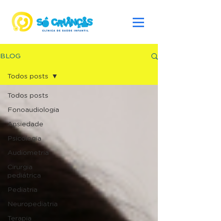
BLOG
Todos posts
Todos posts
Fonoaudiologia
Ansiedade
Psicologia
Audiometria
Cirurgia
pediátrica
Pediatria
Neuropediatria
Terapia