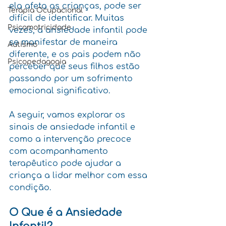
ela afeta as crianças, pode ser 
Terapia Ocupacional
difícil de identificar. Muitas 
Psicomotricidade
vezes, a ansiedade infantil pode 
se manifestar de maneira 
Autismo
diferente, e os pais podem não 
Psicopedagogia
perceber que seus filhos estão 
passando por um sofrimento 
emocional significativo. 
A seguir, vamos explorar os 
sinais de ansiedade infantil e 
como a intervenção precoce 
com acompanhamento 
terapêutico pode ajudar a 
criança a lidar melhor com essa 
condição.
O Que é a Ansiedade 