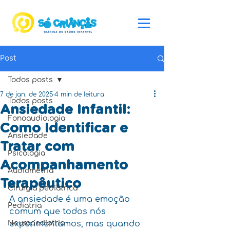
Post
Todos posts
7 de jan. de 2025
4 min de leitura
Todos posts
Ansiedade Infantil:
Fonoaudiologia
Como Identificar e
Ansiedade
Tratar com
Psicologia
Acompanhamento
Audiometria
Terapêutico
Cirurgia pediátrica
A ansiedade é uma emoção 
Pediatria
comum que todos nós 
Neuropediatria
experimentamos, mas quando 