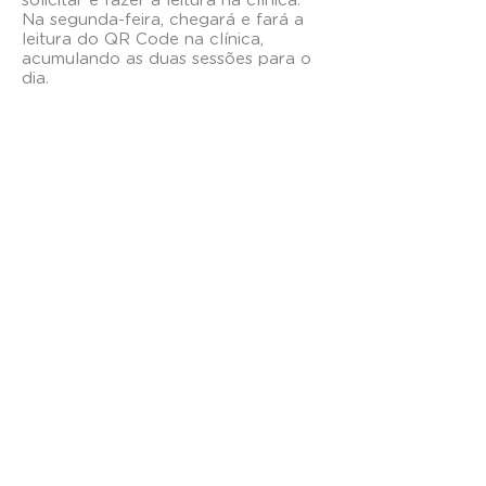
solicitar e fazer a leitura na clínica.
Na segunda-feira, chegará e fará a
leitura do QR Code na clínica,
acumulando as duas sessões para o
dia.