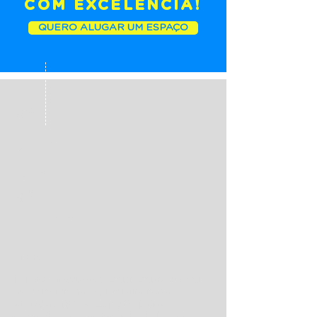
COM EXCELÊNCIA!
QUERO ALUGAR UM ESPAÇO
R$
700
/turno
R$
1.200
/dia
Espaço equipado com: computador,
ar-condicionado, mobília para
atendimento, recepção para