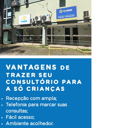
VANTAGENS
DE
TRAZER SEU
CONSULTÓRIO PARA
A SÓ CRIANÇAS
Recepção com ampla;
Telefonia para marcar suas
consultas;
Fácil acesso;
Ambiente acolhedor.